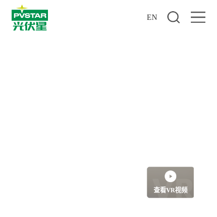
EN
星阳楼 — 阳光房
观红日东出，赏星汉灿烂
查看VR视频